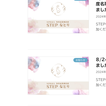
度名
まし
2024
STE
加くだ
8/
お知らせ
まし
2024
STE
加くだ