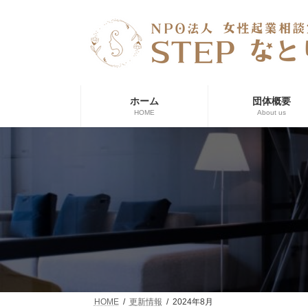
コ
ナ
ン
ビ
テ
ゲ
ン
ー
ツ
シ
へ
ョ
ス
ン
ホーム
団体概要
キ
に
HOME
About us
ッ
移
プ
動
HOME
更新情報
2024年8月