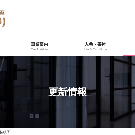
事業案内
入会・寄付
Our Activities
Join & Contribute
更新情報
藤槙子