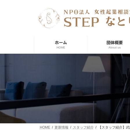
コ
ナ
ン
ビ
テ
ゲ
ン
ー
ツ
シ
へ
ョ
ス
ン
ホーム
団体概要
キ
に
HOME
About us
ッ
移
プ
動
HOME
更新情報
スタッフ紹介
【スタッフ紹介】武